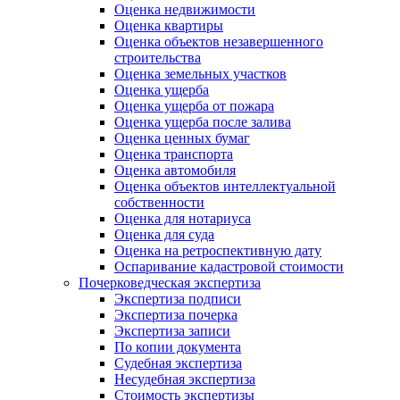
Оценка недвижимости
Оценка квартиры
Оценка объектов незавершенного
строительства
Оценка земельных участков
Оценка ущерба
Оценка ущерба от пожара
Оценка ущерба после залива
Оценка ценных бумаг
Оценка транспорта
Оценка автомобиля
Оценка объектов интеллектуальной
собственности
Оценка для нотариуса
Оценка для суда
Оценка на ретроспективную дату
Оспаривание кадастровой стоимости
Почерковедческая экспертиза
Экспертиза подписи
Экспертиза почерка
Экспертиза записи
По копии документа
Судебная экспертиза
Несудебная экспертиза
Стоимость экспертизы