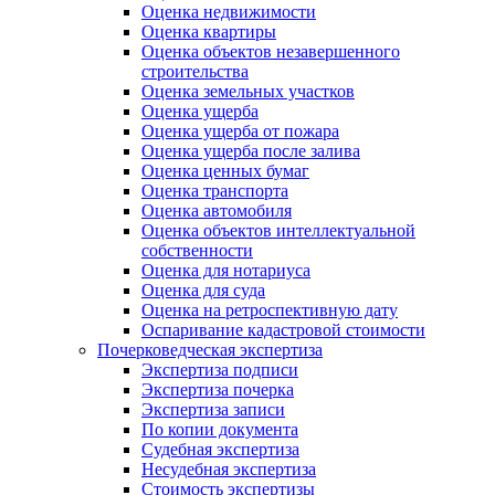
Оценка недвижимости
Оценка квартиры
Оценка объектов незавершенного
строительства
Оценка земельных участков
Оценка ущерба
Оценка ущерба от пожара
Оценка ущерба после залива
Оценка ценных бумаг
Оценка транспорта
Оценка автомобиля
Оценка объектов интеллектуальной
собственности
Оценка для нотариуса
Оценка для суда
Оценка на ретроспективную дату
Оспаривание кадастровой стоимости
Почерковедческая экспертиза
Экспертиза подписи
Экспертиза почерка
Экспертиза записи
По копии документа
Судебная экспертиза
Несудебная экспертиза
Стоимость экспертизы