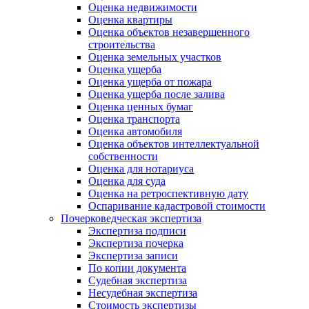
Оценка недвижимости
Оценка квартиры
Оценка объектов незавершенного
строительства
Оценка земельных участков
Оценка ущерба
Оценка ущерба от пожара
Оценка ущерба после залива
Оценка ценных бумаг
Оценка транспорта
Оценка автомобиля
Оценка объектов интеллектуальной
собственности
Оценка для нотариуса
Оценка для суда
Оценка на ретроспективную дату
Оспаривание кадастровой стоимости
Почерковедческая экспертиза
Экспертиза подписи
Экспертиза почерка
Экспертиза записи
По копии документа
Судебная экспертиза
Несудебная экспертиза
Стоимость экспертизы