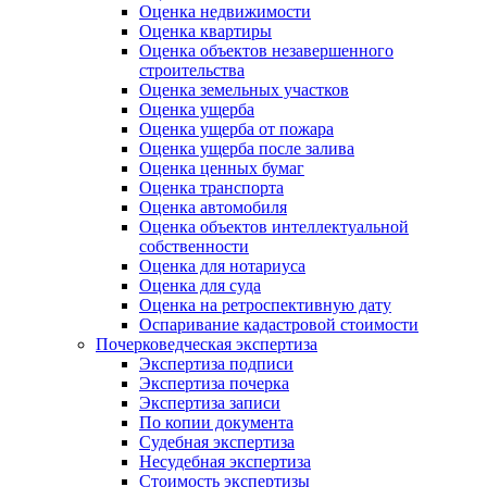
Оценка недвижимости
Оценка квартиры
Оценка объектов незавершенного
строительства
Оценка земельных участков
Оценка ущерба
Оценка ущерба от пожара
Оценка ущерба после залива
Оценка ценных бумаг
Оценка транспорта
Оценка автомобиля
Оценка объектов интеллектуальной
собственности
Оценка для нотариуса
Оценка для суда
Оценка на ретроспективную дату
Оспаривание кадастровой стоимости
Почерковедческая экспертиза
Экспертиза подписи
Экспертиза почерка
Экспертиза записи
По копии документа
Судебная экспертиза
Несудебная экспертиза
Стоимость экспертизы