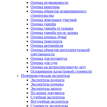
Оценка недвижимости
Оценка квартиры
Оценка объектов незавершенного
строительства
Оценка земельных участков
Оценка ущерба
Оценка ущерба от пожара
Оценка ущерба после залива
Оценка ценных бумаг
Оценка транспорта
Оценка автомобиля
Оценка объектов интеллектуальной
собственности
Оценка для нотариуса
Оценка для суда
Оценка на ретроспективную дату
Оспаривание кадастровой стоимости
Почерковедческая экспертиза
Экспертиза подписи
Экспертиза почерка
Экспертиза записи
По копии документа
Судебная экспертиза
Несудебная экспертиза
Стоимость экспертизы