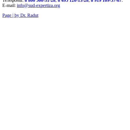
Телефоны:
8 800 500-31-28
,
8 495 120-13-28
,
8 919 109-57-67
.
E-mail:
info@sud-expertiza.org
Page | by Dr. Radut