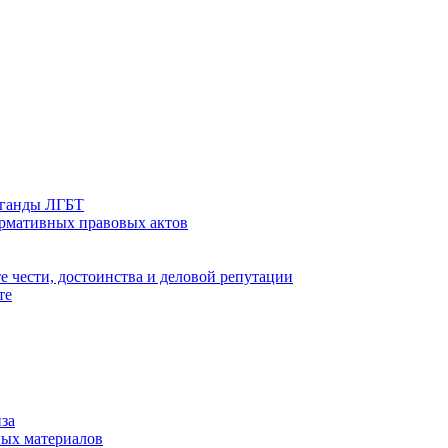
аганды ЛГБТ
ормативных правовых актов
е чести, достоинства и деловой репутации
те
за
ых материалов