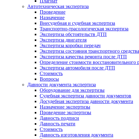
Плагиат
Автотехническая экспертиза
Проведение
Назначение
Внесудебная и судебная экспертиза
Транспортно-трасологическая экспертиза
Экспертиза обстоятельств ДТП
Экспертиза двигателя
Экспертиза коробки передач
Экспертиза состояния транспортного средств
Экспертиза качества ремонта после ДТП
Определение стоимости восстановительного 
Экспертиза автомобиля после ДТП
Стоимость
Вопросы
Давности документа экспертиза
Оборудование для экспертизы
Судебная экспертиза давности документов
Досудебная экспертиза давности документа
Назначение экспертизы
Проведение экспертизы
Давность подписи
Давность печати
Стоимость
Давность изготовления документа