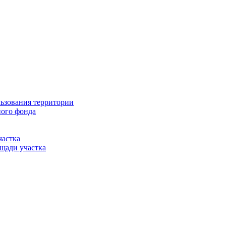
льзования территории
ного фонда
частка
щади участка