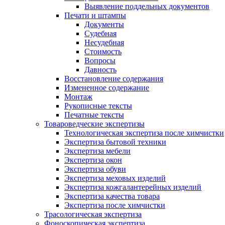
Выявление поддельных документов
Печати и штампы
Документы
Судебная
Несудебная
Стоимость
Вопросы
Давность
Восстановление содержания
Измененное содержание
Монтаж
Рукописные тексты
Печатные тексты
Товароведческие экспертизы
Технологическая экспертиза после химчистки
Экспертиза бытовой техники
Экспертиза мебели
Экспертиза окон
Экспертиза обуви
Экспертиза меховых изделий
Экспертиза кожгалантерейных изделий
Экспертиза качества товара
Экспертиза после химчистки
Трасологическая экспертиза
Фоноскопическая экспертиза