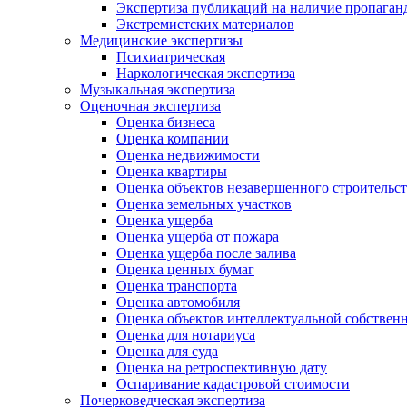
Экспертиза публикаций на наличие пропаган
Экстремистских материалов
Медицинские экспертизы
Психиатрическая
Наркологическая экспертиза
Музыкальная экспертиза
Оценочная экспертиза
Оценка бизнеса
Оценка компании
Оценка недвижимости
Оценка квартиры
Оценка объектов незавершенного строительст
Оценка земельных участков
Оценка ущерба
Оценка ущерба от пожара
Оценка ущерба после залива
Оценка ценных бумаг
Оценка транспорта
Оценка автомобиля
Оценка объектов интеллектуальной собствен
Оценка для нотариуса
Оценка для суда
Оценка на ретроспективную дату
Оспаривание кадастровой стоимости
Почерковедческая экспертиза