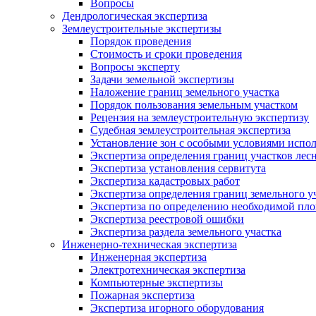
Вопросы
Дендрологическая экспертиза
Землеустроительные экспертизы
Порядок проведения
Стоимость и сроки проведения
Вопросы эксперту
Задачи земельной экспертизы
Наложение границ земельного участка
Порядок пользования земельным участком
Рецензия на землеустроительную экспертизу
Судебная землеустроительная экспертиза
Установление зон с особыми условиями испо
Экспертиза определения границ участков лес
Экспертиза установления сервитута
Экспертиза кадастровых работ
Экспертиза определения границ земельного у
Экспертиза по определению необходимой пло
Экспертиза реестровой ошибки
Экспертиза раздела земельного участка
Инженерно-техническая экспертиза
Инженерная экспертиза
Электротехническая экспертиза
Компьютерные экспертизы
Пожарная экспертиза
Экспертиза игорного оборудования